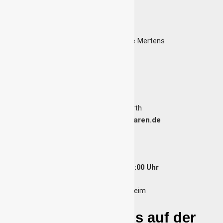
Trainerteam
Anka Mertens & Sophie Mertens
Literat
Dennis Weckwerth
literat@kg-rote-husaren.de
Mittwoch 17:00 – 19:00 Uhr
Bürgerhalle Manheim
Du willst mit uns auf der