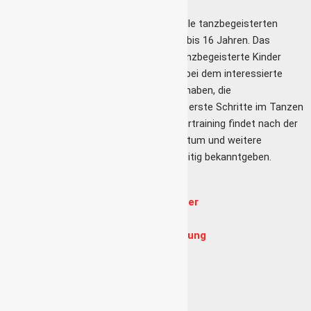
Die Jugendtanzgruppe richtet sich an alle tanzbegeisterten
Kinder und Jugendlichen im Alter von 5 bis 16 Jahren. Das
Training findet
Mittwochs
statt. Für tanzbegeisterte Kinder
bieten wir ein
Schnuppertraining
an, bei dem interessierte
Kinder und Jugendliche die Möglichkeit haben, die
Jugendtanzgruppe kennenzulernen und erste Schritte im Tanzen
auszuprobieren. Das nächste Schnuppertraining findet nach der
Karnevalssession statt. Das genaue Datum und weitere
Informationen dazu werden wir rechtzeitig bekanntgeben.
Ansprechpartner
Tanzgruppenleitung
Anja Page
Betreuerin
Name folgt