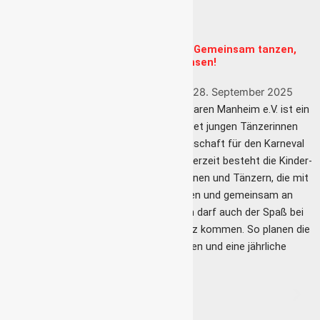
Zum
Inhalt
springen
Kinder- und Jugendtanzgruppe - Gemeinsam tanzen,
gemeinsam wachsen!
Die Jugendtanzgruppe der KG Rote Husaren Manheim e.V. ist ein
lebendiger Teil unseres Vereins und bietet jungen Tänzerinnen
und Tänzern die Möglichkeit, ihre Leidenschaft für den Karneval
zu entdecken und weiterzuentwickeln.Derzeit besteht die Kinder-
und Jugendtanzgruppe aus 30 Tänzerinnen und Tänzern, die mit
viel Energie und Freude ihr Können zeigen und gemeinsam an
neuen Choreografien arbeiten. Natürlich darf auch der Spaß bei
diversen Freizeitaktivitäten nicht zu kurz kommen. So planen die
Verantwortlichen regelmäßige Aktivitäten und eine jährliche
Tanzgruppenfahrt.