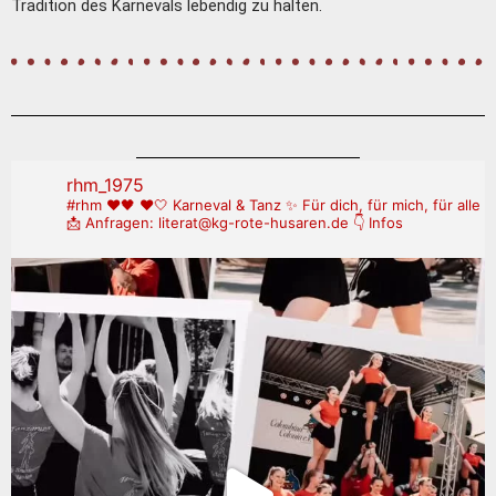
Tradition des Karnevals lebendig zu halten.
rhm_1975
#rhm ❤️🖤
❤️🤍 Karneval & Tanz
✨ Für dich, für mich, für alle
📩 Anfragen: literat@kg-rote-husaren.de
👇 Infos